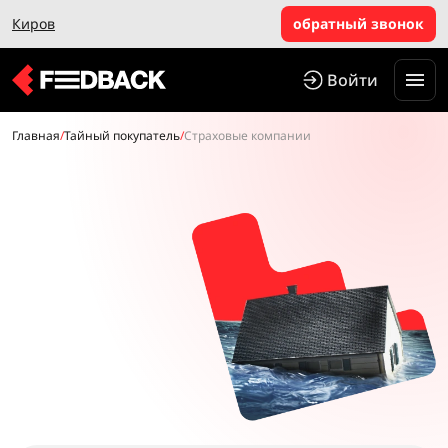
Киров
обратный звонок
Войти
Главная
/
Тайный покупатель
/
Страховые компании