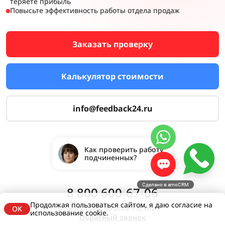
теряете прибыль
Повысьте эффективность работы отдела продаж
Заказать проверку
Калькулятор стоимости
info@feedback24.ru
Как проверить работу
подчиненных?
Сделано в amoCRM
8 800 600-67-06
Продолжая пользоваться сайтом, я даю согласие на
Работаем по всей России
OK
использование cookie.
Обратный звонок