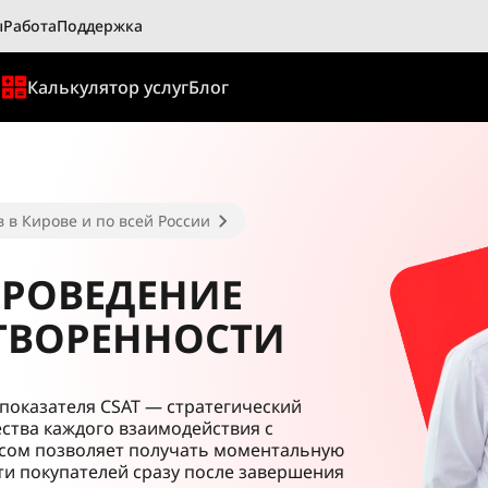
ы
Работа
Поддержка
ы
Калькулятор услуг
Блог
 в Кирове и по всей России
ПРОВЕДЕНИЕ
ТВОРЕННОСТИ
показателя CSAT — стратегический
ства каждого взаимодействия с
исом позволяет получать моментальную
ти покупателей сразу после завершения