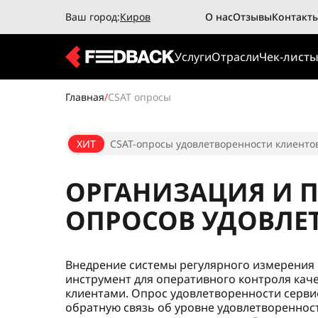
Ваш город:
Киров
О нас
Отзывы
Контакт
Услуги
Отрасли
Чек-лист
Главная
/
CSAT опросы
ХИТ
CSAT-опросы удовлетворенности клиентов
ОРГАНИЗАЦИЯ И 
ОПРОСОВ УДОВЛЕ
Внедрение системы регулярного измерения 
инструмент для оперативного контроля каче
клиентами. Опрос удовлетворенности серв
обратную связь об уровне удовлетвореннос