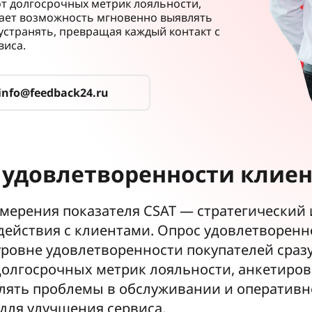
 от долгосрочных метрик лояльности,
дает возможность мгновенно выявлять
устранять, превращая каждый контакт с
виса.
info@feedback24.ru
 удовлетворенности клиен
мерения показателя CSAT — стратегический 
действия с клиентами. Опрос удовлетворенн
ровне удовлетворенности покупателей сраз
т долгосрочных метрик лояльности, анкетиро
лять проблемы в обслуживании и оперативно
 для улучшения сервиса.