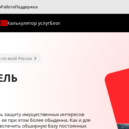
ы
Работа
Поддержка
ы
Калькулятор услуг
Блог
 по всей России
ЕЛЬ
ть защиту имущественных интересов
 ее при этом более обыденна. Как и для
обеспечить обширную базу постоянных