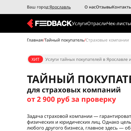
Ваш город:
Ярославль
О нас
Отзывы
Контакт
Услуги
Отрасли
Чек-лист
Главная
/
Тайный покупатель
/
Страховые компании
ХИТ
Услуги тайных покупателей в Ярославле и
ТАЙНЫЙ ПОКУПАТ
для страховых компаний
от 2 900 руб за проверку
Задача страховой компании — гарантирова
физических и юридических лиц. Однако цель
любого другого бизнеса, главное здесь — 