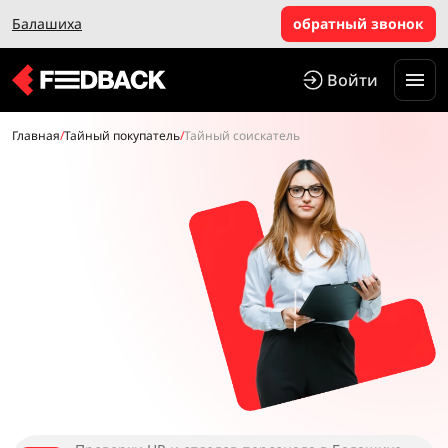
Балашиха
обратный звонок
Войти
Главная
/
Тайный покупатель
/
Тайный соискатель