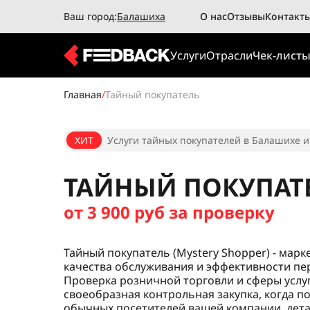
Ваш город:
Балашиха
О нас
Отзывы
Контакт
Услуги
Отрасли
Чек-лист
Главная
/
Тайный покупатель
ХИТ
Услуги тайных покупателей в Балашихе и
ТАЙНЫЙ ПОКУПАТ
от 3 900 руб за проверку
Тайный покупатель (Mystery Shopper) - мар
качества обслуживания и эффективности пе
Проверка розничной торговли и сферы услуг
своеобразная контрольная закупка, когда п
обычных посетителей вашей компании, дета