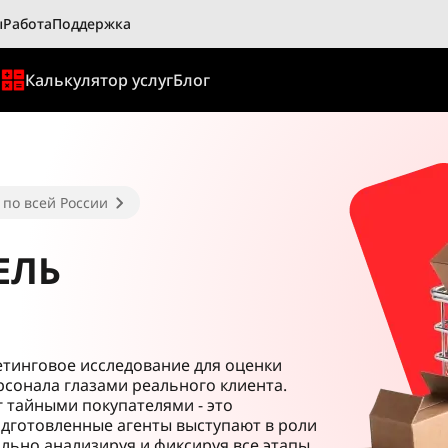
ы
Работа
Поддержка
ы
Калькулятор услуг
Блог
 по всей России
ЕЛЬ
кетинговое исследование для оценки
рсонала глазами реального клиента.
 тайными покупателями - это
одготовленные агенты выступают в роли
льно анализируя и фиксируя все этапы