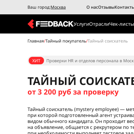
Ваш город:
Москва
О нас
Отзывы
Контакт
Услуги
Отрасли
Чек-лист
Главная
/
Тайный покупатель
/
Тайный соискатель
ХИТ
Проверки HR и отделов персонала в Моск
ТАЙНЫЙ СОИСКАТ
от 3 200 руб за проверку
Тайный соискатель (mystery employee) — ме
при которой подготовленный агент устраив
видом обычного кандидата. Он проходит вес
на объявление, общается с рекрутером по т
при необходимости выполняет тестовое зада