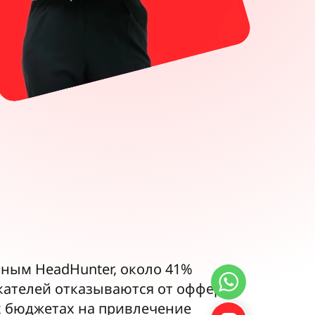
нным HeadHunter, около 41%
скателей отказываются от оффера
х бюджетах на привлечение