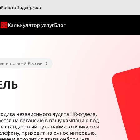
ы
Работа
Поддержка
ы
Калькулятор услуг
Блог
ве и по всей России
ЕЛЬ
тодика независимого аудита HR-отдела,
ается на вакансию в вашу компанию под
ь стандартный путь найма: откликается
елефону, приходит на очное интервью,
ние и доходит до этапа онбординга.