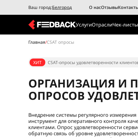
Ваш город:
Белгород
О нас
Отзывы
Контакт
Услуги
Отрасли
Чек-лист
Главная
/
CSAT опросы
ХИТ
CSAT-опросы удовлетворенности клиентов
ОРГАНИЗАЦИЯ И 
ОПРОСОВ УДОВЛЕ
Внедрение системы регулярного измерения 
инструмент для оперативного контроля каче
клиентами. Опрос удовлетворенности серв
обратную связь об уровне удовлетвореннос