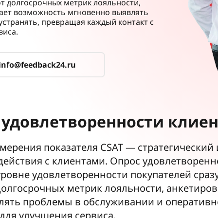
 от долгосрочных метрик лояльности,
дает возможность мгновенно выявлять
устранять, превращая каждый контакт с
виса.
info@feedback24.ru
 удовлетворенности клиен
мерения показателя CSAT — стратегический 
действия с клиентами. Опрос удовлетворенн
ровне удовлетворенности покупателей сраз
т долгосрочных метрик лояльности, анкетиро
лять проблемы в обслуживании и оперативно
 для улучшения сервиса.