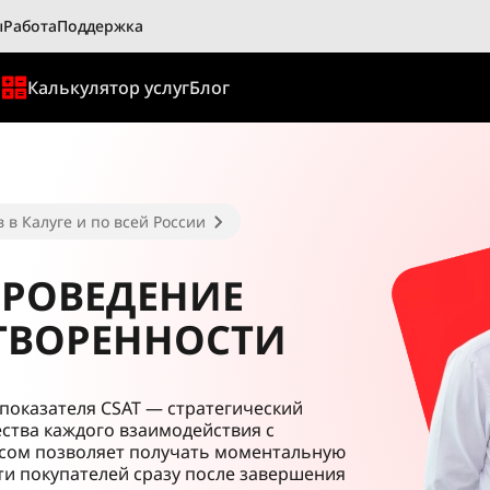
ы
Работа
Поддержка
ы
Калькулятор услуг
Блог
 в Калуге и по всей России
ПРОВЕДЕНИЕ
ТВОРЕННОСТИ
показателя CSAT — стратегический
ства каждого взаимодействия с
исом позволяет получать моментальную
ти покупателей сразу после завершения