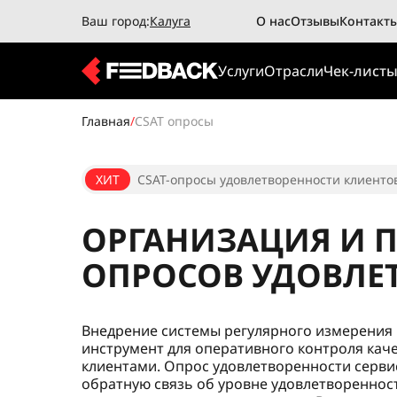
Ваш город:
Калуга
О нас
Отзывы
Контакт
Услуги
Отрасли
Чек-лист
Главная
/
CSAT опросы
ХИТ
CSAT-опросы удовлетворенности клиентов
ОРГАНИЗАЦИЯ И 
ОПРОСОВ УДОВЛЕ
Внедрение системы регулярного измерения 
инструмент для оперативного контроля каче
клиентами. Опрос удовлетворенности серв
обратную связь об уровне удовлетвореннос