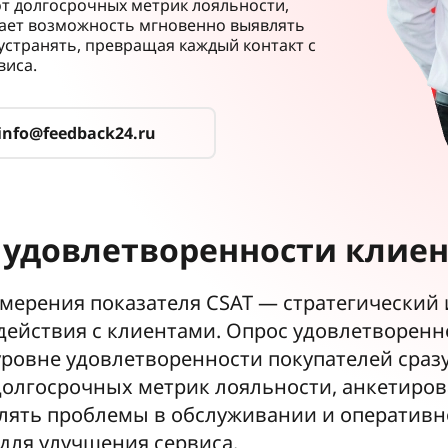
 от долгосрочных метрик лояльности,
дает возможность мгновенно выявлять
устранять, превращая каждый контакт с
виса.
info@feedback24.ru
 удовлетворенности клиен
мерения показателя CSAT — стратегический 
действия с клиентами. Опрос удовлетворенн
ровне удовлетворенности покупателей сраз
т долгосрочных метрик лояльности, анкетиро
лять проблемы в обслуживании и оперативно
 для улучшения сервиса.