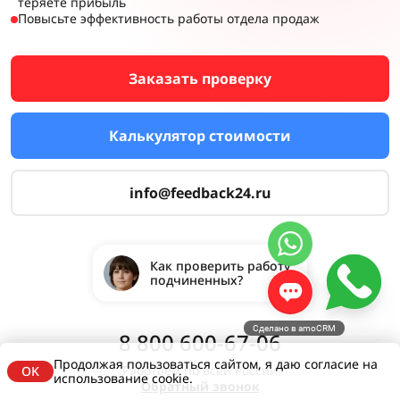
теряете прибыль
Повысьте эффективность работы отдела продаж
Заказать проверку
Калькулятор стоимости
info@feedback24.ru
Как проверить работу
подчиненных?
Сделано в amoCRM
8 800 600-67-06
Продолжая пользоваться сайтом, я даю согласие на
Работаем по всей России
OK
использование cookie.
Обратный звонок