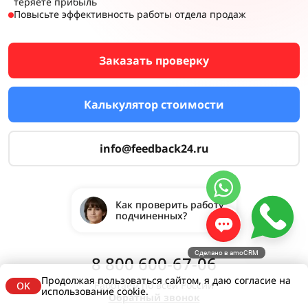
теряете прибыль
Повысьте эффективность работы отдела продаж
Заказать проверку
Калькулятор стоимости
info@feedback24.ru
Как проверить работу
подчиненных?
Сделано в amoCRM
8 800 600-67-06
Продолжая пользоваться сайтом, я даю согласие на
Работаем по всей России
OK
использование cookie.
Обратный звонок