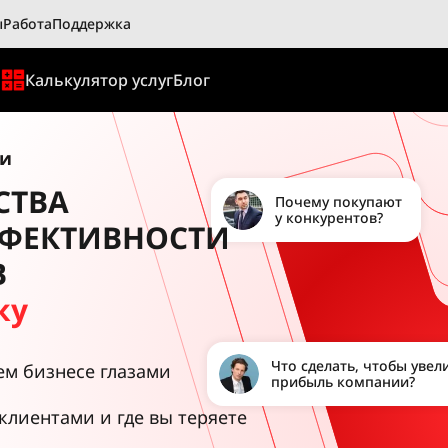
ы
Работа
Поддержка
ы
Калькулятор услуг
Блог
ни
СТВА
Почему покупают
у конкурентов?
ФЕКТИВНОСТИ
В
ку
Что сделать, чтобы увел
ем бизнесе глазами
прибыль компании?
 клиентами и где вы теряете