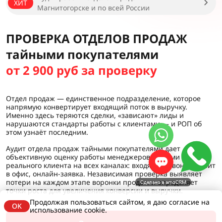
ХИТ
Магнитогорске и по всей России
ПРОВЕРКА ОТДЕЛОВ ПРОДАЖ
тайными покупателями
от 2 900 руб за проверку
Отдел продаж — единственное подразделение, которое
напрямую конвертирует входящий поток в выручку.
Именно здесь теряются сделки, «зависают» лиды и
нарушаются стандарты работы с клиентами — и РОП об
этом узнаёт последним.
Аудит отдела продаж тайными покупателями дает
объективную оценку работы менеджеров глазами
реального клиента на всех каналах: входящий звонок, визит
в офис, онлайн-заявка. Независимая проверка выявляет
потери на каждом этапе воронки продаж и определяет
Сделано в amoCRM
точки роста для увеличения конверсии и выручки.
Продолжая пользоваться сайтом, я даю согласие на
OK
использование cookie.