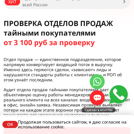
ХИТ
всей России
ПРОВЕРКА ОТДЕЛОВ ПРОДАЖ
тайными покупателями
от 3 100 руб за проверку
Отдел продаж — единственное подразделение, которое
напрямую конвертирует входящий поток в выручку.
Именно здесь теряются сделки, «зависают» лиды и
нарушаются стандарты работы с клиентами — и РОП об
этом узнаёт последним.
Аудит отдела продаж тайными покупателями дает
объективную оценку работы менеджеров глазами
реального клиента на всех каналах: входящий звонок, визит
в офис, онлайн-заявка. Независимая проверка выявляет
потери на каждом этапе воронки продаж и определяет
Сделано в amoCRM
точки роста для увеличения конверсии и выручки.
Продолжая пользоваться сайтом, я даю согласие на
OK
использование cookie.