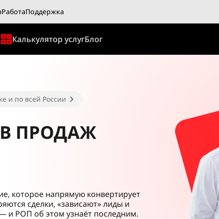
ы
Работа
Поддержка
ы
Калькулятор услуг
Блог
е и по всей России
ОВ ПРОДАЖ
ие, которое напрямую конвертирует
ряются сделки, «зависают» лиды и
— и РОП об этом узнаёт последним.