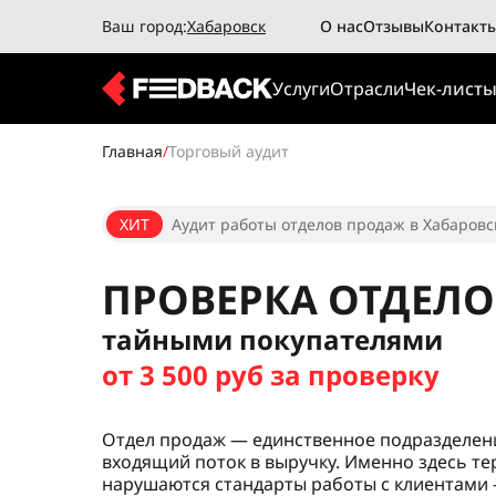
Ваш город:
Хабаровск
О нас
Отзывы
Контакт
Услуги
Отрасли
Чек-лист
Главная
/
Торговый аудит
ХИТ
Аудит работы отделов продаж в Хабаровск
ПРОВЕРКА ОТДЕЛ
тайными покупателями
от 3 500 руб за проверку
Отдел продаж — единственное подразделен
входящий поток в выручку. Именно здесь те
нарушаются стандарты работы с клиентами 