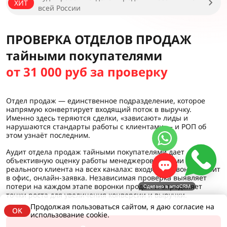
ХИТ
всей России
ПРОВЕРКА ОТДЕЛОВ ПРОДАЖ
тайными покупателями
от 31 000 руб за проверку
Отдел продаж — единственное подразделение, которое
напрямую конвертирует входящий поток в выручку.
Именно здесь теряются сделки, «зависают» лиды и
нарушаются стандарты работы с клиентами — и РОП об
этом узнаёт последним.
Аудит отдела продаж тайными покупателями дает
объективную оценку работы менеджеров глазами
реального клиента на всех каналах: входящий звонок, визит
в офис, онлайн-заявка. Независимая проверка выявляет
потери на каждом этапе воронки продаж и определяет
Сделано в amoCRM
точки роста для увеличения конверсии и выручки.
Продолжая пользоваться сайтом, я даю согласие на
OK
использование cookie.