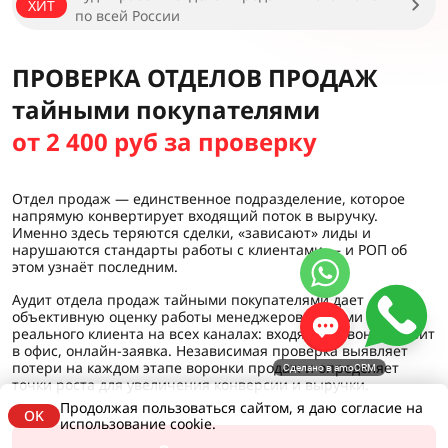
ХИТ
по всей России
ПРОВЕРКА ОТДЕЛОВ ПРОДАЖ
тайными покупателями
от 2 400 руб за проверку
Отдел продаж — единственное подразделение, которое
напрямую конвертирует входящий поток в выручку.
Именно здесь теряются сделки, «зависают» лиды и
нарушаются стандарты работы с клиентами — и РОП об
этом узнаёт последним.
Аудит отдела продаж тайными покупателями дает
объективную оценку работы менеджеров глазами
реального клиента на всех каналах: входящий звонок, визит
в офис, онлайн-заявка. Независимая проверка выявляет
потери на каждом этапе воронки продаж и определяет
Сделано в amoCRM
точки роста для увеличения конверсии и выручки.
Продолжая пользоваться сайтом, я даю согласие на
OK
использование cookie.