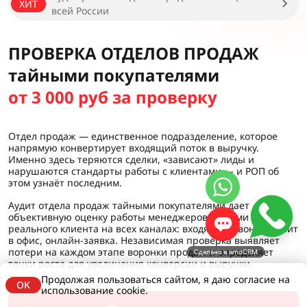
ХИТ
всей России
ПРОВЕРКА ОТДЕЛОВ ПРОДАЖ
тайными покупателями
от 3 000 руб за проверку
Отдел продаж — единственное подразделение, которое
напрямую конвертирует входящий поток в выручку.
Именно здесь теряются сделки, «зависают» лиды и
нарушаются стандарты работы с клиентами — и РОП об
этом узнаёт последним.
Аудит отдела продаж тайными покупателями дает
объективную оценку работы менеджеров глазами
реального клиента на всех каналах: входящий звонок, визит
в офис, онлайн-заявка. Независимая проверка выявляет
потери на каждом этапе воронки продаж и определяет
Сделано в amoCRM
точки роста для увеличения конверсии и выручки.
Продолжая пользоваться сайтом, я даю согласие на
OK
использование cookie.