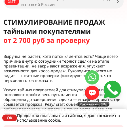
ХИТ
и по всей России
СТИМУЛИРОВАНИЕ ПРОДАЖ
тайными покупателями
от 2 700 руб за проверку
Выручка не растет, хотя поток клиентов есть? Чаще всего
причина внутри: сотрудники теряют сделки на этапе
презентации, не закрывают возражения, упускают
возможности для кросс-продаж. Руководитель этого не
видит — штатные проверки фиксируют только то, что
персонал готов показать.
Услуги тайных покупателей для стимулирования продаж
позволяют пройти весь путь клиента — от первого
обращения до завершения сделки — и зафиксировать, где
срывается продажа. Результат: объективная картина
Сделано в amoCRM
работы персонала, конкретные точки роста и база для
повышения конверсии и наращивания объемов продаж.
Продолжая пользоваться сайтом, я даю согласие на
OK
использование cookie.