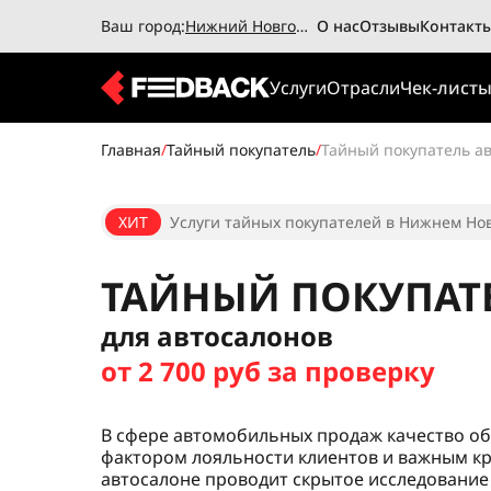
Ваш город:
Нижний Новгород
О нас
Отзывы
Контакт
Услуги
Отрасли
Чек-лист
Главная
/
Тайный покупатель
/
Тайный покупатель а
ХИТ
Услуги тайных покупателей в Нижнем Нов
ТАЙНЫЙ ПОКУПАТ
для автосалонов
от 2 700 руб за проверку
В сфере автомобильных продаж качество о
фактором лояльности клиентов и важным кр
автосалоне проводит скрытое исследование