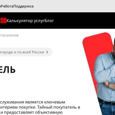
ы
Работа
Поддержка
ы
Калькулятор услуг
Блог
втосалонов
городе и по всей России
ЕЛЬ
бслуживания является ключевым
итерием покупки. Тайный покупатель в
 и предоставляет объективную