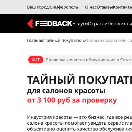
Ваш город:
Симферополь
О нас
Отзывы
Контакт
Услуги
Отрасли
Чек-лист
Главная
/
Тайный покупатель
/
Тайный покупатель с
ХИТ
Проверка качества обслуживания в Симф
ТАЙНЫЙ ПОКУПАТ
для салонов красоты
от 3 100 руб за проверку
Индустрия красоты — это бизнес, где все ре
салона красоты помогает увидеть сервис гл
объективно оценить качество обслуживания