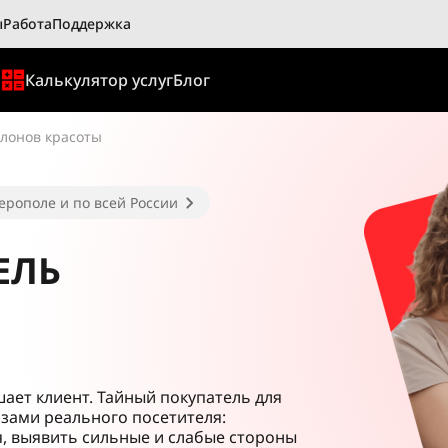
ы
Работа
Поддержка
ы
Калькулятор услуг
Блог
алонов красоты
ерополе и по всей России
ЕЛЬ
шает клиент. Тайный покупатель для
азами реального посетителя:
, выявить сильные и слабые стороны