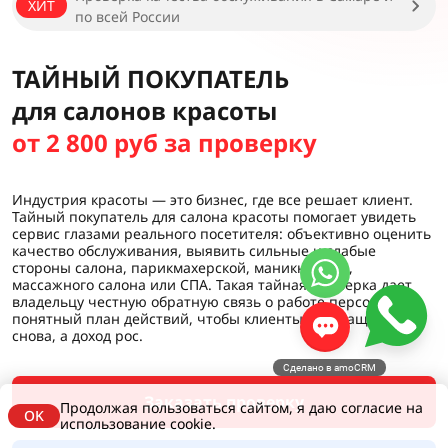
ХИТ
по всей России
ТАЙНЫЙ ПОКУПАТЕЛЬ
для салонов красоты
от 2 800 руб за проверку
Индустрия красоты — это бизнес, где все решает клиент.
Тайный покупатель для салона красоты помогает увидеть
сервис глазами реального посетителя: объективно оценить
качество обслуживания, выявить сильные и слабые
стороны салона, парикмахерской, маникюрного,
массажного салона или СПА. Такая тайная проверка дает
владельцу честную обратную связь о работе персонала и
понятный план действий, чтобы клиенты возвращались
снова, а доход рос.
Сделано в amoCRM
Заказать проверку
Продолжая пользоваться сайтом, я даю согласие на
OK
использование cookie.