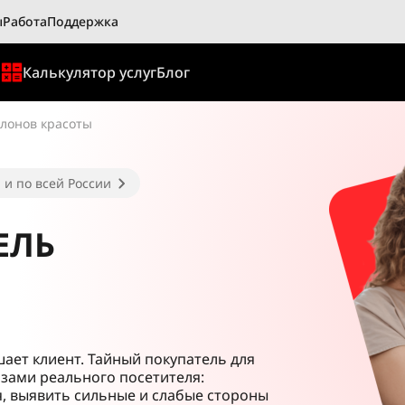
ы
Работа
Поддержка
ы
Калькулятор услуг
Блог
алонов красоты
 и по всей России
ЕЛЬ
шает клиент. Тайный покупатель для
азами реального посетителя:
, выявить сильные и слабые стороны