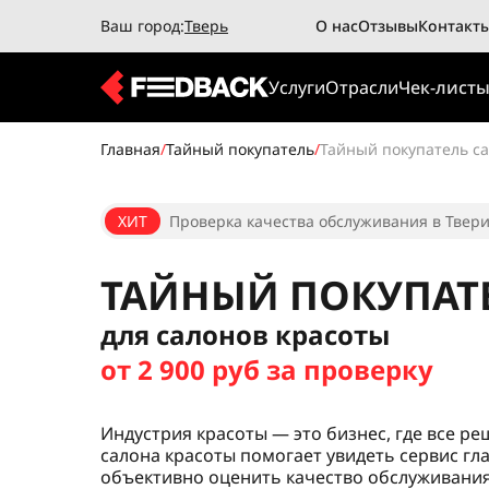
Ваш город:
Тверь
О нас
Отзывы
Контакт
Услуги
Отрасли
Чек-лист
Главная
/
Тайный покупатель
/
Тайный покупатель с
ХИТ
Проверка качества обслуживания в Твери
ТАЙНЫЙ ПОКУПАТ
для салонов красоты
от 2 900 руб за проверку
Индустрия красоты — это бизнес, где все ре
салона красоты помогает увидеть сервис гл
объективно оценить качество обслуживания