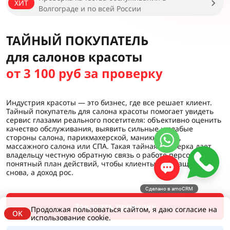
ХИТ
Волгограде и по всей России
ТАЙНЫЙ ПОКУПАТЕЛЬ
для салонов красоты
от 3 100 руб за проверку
Индустрия красоты — это бизнес, где все решает клиент.
Тайный покупатель для салона красоты помогает увидеть
сервис глазами реального посетителя: объективно оценить
качество обслуживания, выявить сильные и слабые
стороны салона, парикмахерской, маникюрного,
массажного салона или СПА. Такая тайная проверка дает
владельцу честную обратную связь о работе персонала и
понятный план действий, чтобы клиенты возвращались
снова, а доход рос.
Сделано в amoCRM
Заказать проверку
Продолжая пользоваться сайтом, я даю согласие на
OK
использование cookie.