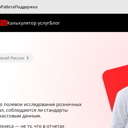
ы
Работа
Поддержка
ы
Калькулятор услуг
Блог
 всей России
то полевое исследование розничных
ал, соблюдаются ли стандарты
 кассовым данным.
знеса — не ту, что в отчетах