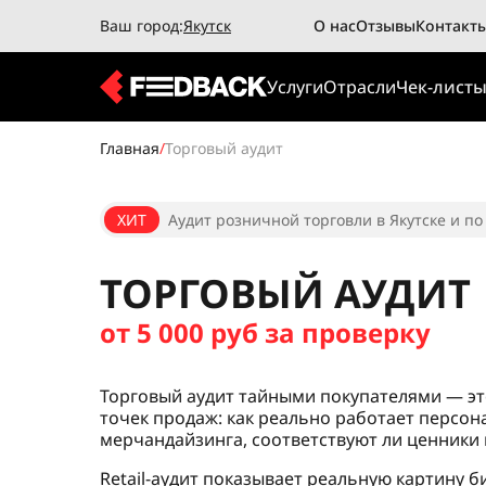
Ваш город:
Якутск
О нас
Отзывы
Контакт
Услуги
Отрасли
Чек-лист
Главная
/
Торговый аудит
ХИТ
Аудит розничной торговли в Якутске и по
ТОРГОВЫЙ АУДИТ
от 5 000 руб за проверку
Торговый аудит тайными покупателями — э
точек продаж: как реально работает персон
мерчандайзинга, соответствуют ли ценники
Retail-аудит показывает реальную картину би