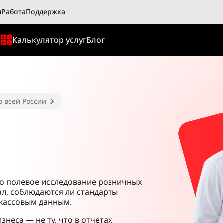
ы
Работа
Поддержка
ы
Калькулятор услуг
Блог
о всей России
то полевое исследование розничных
ал, соблюдаются ли стандарты
 кассовым данным.
знеса — не ту, что в отчетах