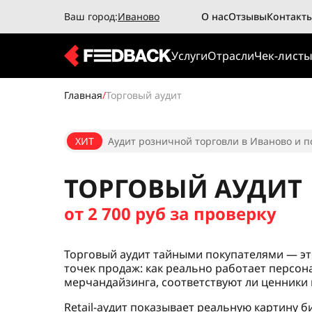
Ваш город:
Иваново
О нас
Отзывы
Контакт
Услуги
Отрасли
Чек-лист
Главная
/
Торговый аудит
ХИТ
Аудит розничной торговли в Иваново и п
ТОРГОВЫЙ АУДИТ
от 2 700 руб за проверку
Торговый аудит тайными покупателями — э
точек продаж: как реально работает персон
мерчандайзинга, соответствуют ли ценники
Retail-аудит показывает реальную картину би