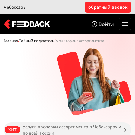
Чебоксары
обратный звонок
Войти
Главная
/
Тайный покупатель
/
Мониторинг ассортимента
Услуги проверки ассортимента в Чебоксарах и
ХИТ
по всей России