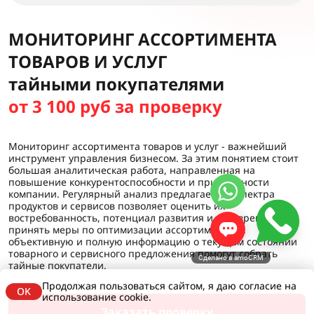
МОНИТОРИНГ АССОРТИМЕНТА
ТОВАРОВ И УСЛУГ
тайными покупателями
от 3 100 руб за проверку
Мониторинг ассортимента товаров и услуг - важнейший
инструмент управления бизнесом. За этим понятием стоит
большая аналитическая работа, направленная на
повышение конкурентоспособности и прибыльности
компании. Регулярный анализ предлагаемого спектра
продуктов и сервисов позволяет оценить их
востребованность, потенциал развития и своевременно
принять меры по оптимизации ассортимента. А
объективную и полную информацию о текущем состоянии
товарного и сервисного предложения помогут собрать
Сделано в amoCRM
тайные покупатели.
Продолжая пользоваться сайтом, я даю согласие на
OK
использование cookie.
Заказать проверку