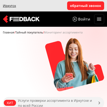
Иркутск
обратный звонок
Войти
Главная
/
Тайный покупатель
/
Мониторинг ассортимента
Услуги проверки ассортимента в Иркутске и
ХИТ
по всей России