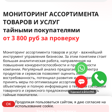
МОНИТОРИНГ АССОРТИМЕНТА
ТОВАРОВ И УСЛУГ
тайными покупателями
от 3 800 руб за проверку
Мониторинг ассортимента товаров и услуг - важнейший
инструмент управления бизнесом. За этим понятием стоит
большая аналитическая работа, направленная на
повышение конкурентоспособности и прибыльности
компании. Регулярный анализ предлагаемого спектра
продуктов и сервисов позволяет оценить их
востребованность, потенциал развития и своевременно
принять меры по оптимизации ассортимента. А
объективную и полную информацию о текущем состоянии
товарного и сервисного предложения помогут собрать
Сделано в amoCRM
тайные покупатели.
Продолжая пользоваться сайтом, я даю согласие на
OK
использование cookie.
Заказать проверку