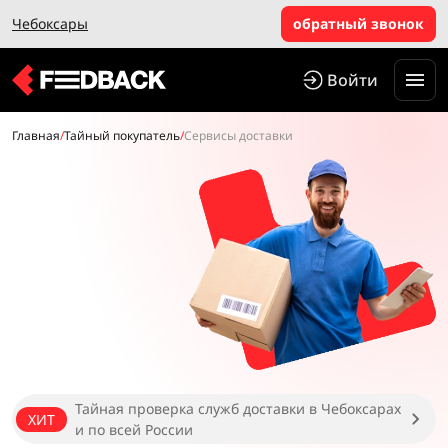
Чебоксары
обратный звонок
Войти
Главная
/
Тайный покупатель
/
Сервисы доставки
Тайная проверка служб доставки в Чебоксарах
ХИТ
и по всей России