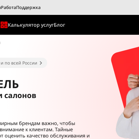
ы
Работа
Поддержка
ы
Калькулятор услуг
Блог
ы
и по всей России
ЕЛЬ
и салонов
лирным брендам важно, чтобы
внимание к клиентам. Тайные
т оценить качество обслуживания и