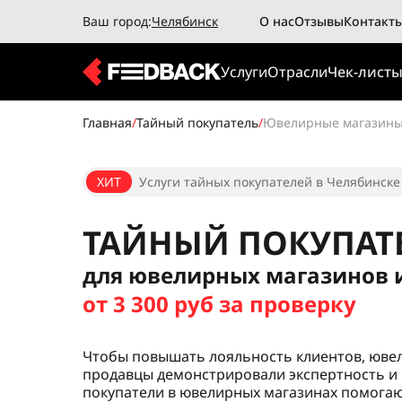
Ваш город:
Челябинск
О нас
Отзывы
Контакт
Услуги
Отрасли
Чек-лист
Главная
/
Тайный покупатель
/
Ювелирные магазин
ХИТ
Услуги тайных покупателей в Челябинске 
ТАЙНЫЙ ПОКУПАТ
для ювелирных магазинов 
от 3 300 руб за проверку
Чтобы повышать лояльность клиентов, юве
продавцы демонстрировали экспертность и 
покупатели в ювелирных магазинах помогаю