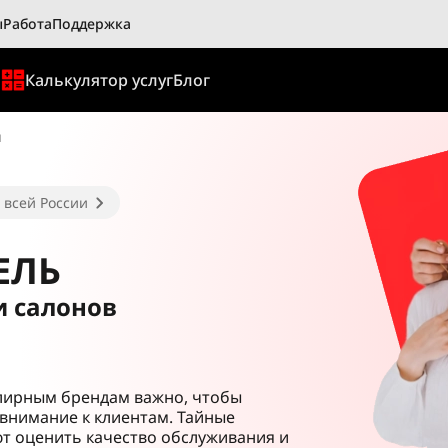
ы
Работа
Поддержка
ы
Калькулятор услуг
Блог
ы
 всей России
ЕЛЬ
и салонов
лирным брендам важно, чтобы
внимание к клиентам. Тайные
т оценить качество обслуживания и