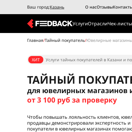
Ваш город:
Казань
О нас
Отзывы
Контакт
Услуги
Отрасли
Чек-лист
Главная
/
Тайный покупатель
/
Ювелирные магазин
ХИТ
Услуги тайных покупателей в Казани и по
ТАЙНЫЙ ПОКУПАТ
для ювелирных магазинов 
от 3 100 руб за проверку
Чтобы повышать лояльность клиентов, юве
продавцы демонстрировали экспертность и 
покупатели в ювелирных магазинах помогаю