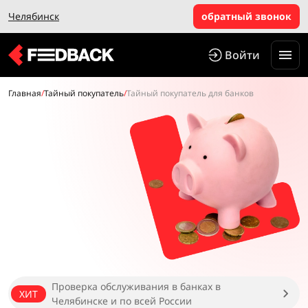
Челябинск
обратный звонок
Войти
Главная
/
Тайный покупатель
/
Тайный покупатель для банков
Проверка обслуживания в банках в
ХИТ
Челябинске и по всей России