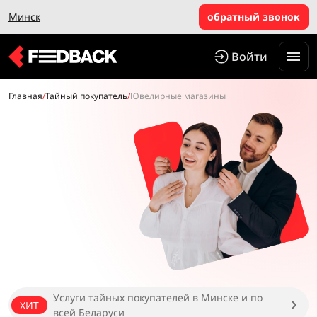
Минск
обратный звонок
Войти
Главная
/
Тайный покупатель
/
Ювелирные магазины
Услуги тайных покупателей в Минске и по
ХИТ
всей Беларуси