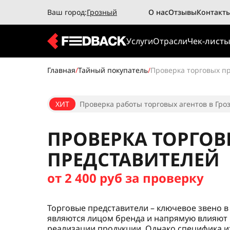
Ваш город:
Грозный
О нас
Отзывы
Контакт
Услуги
Отрасли
Чек-лист
Главная
/
Тайный покупатель
/
Проверка торговых п
ХИТ
Проверка работы торговых агентов в Гроз
ПРОВЕРКА ТОРГО
ПРЕДСТАВИТЕЛЕЙ
от 2 400 руб за проверку
Торговые представители – ключевое звено 
являются лицом бренда и напрямую влияют
реализации продукции. Однако специфика и