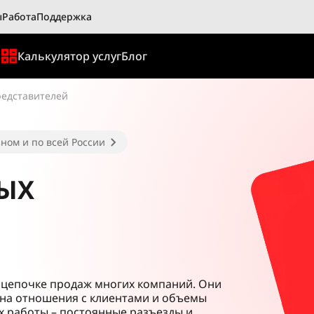
ы
Работа
Поддержка
ы
Калькулятор услуг
Блог
редставителей
ном и по всей России
ВЫХ
в цепочке продаж многих компаний. Они
 на отношения с клиентами и объемы
х работы – постоянные разъезды и