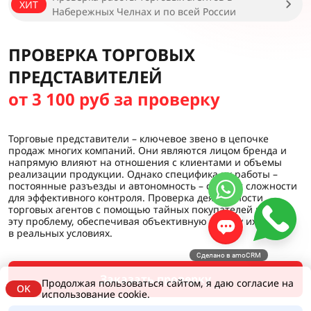
ХИТ
Набережных Челнах и по всей России
ПРОВЕРКА ТОРГОВЫХ
ПРЕДСТАВИТЕЛЕЙ
от 3 100 руб за проверку
Торговые представители – ключевое звено в цепочке
продаж многих компаний. Они являются лицом бренда и
напрямую влияют на отношения с клиентами и объемы
реализации продукции. Однако специфика их работы –
постоянные разъезды и автономность – создает сложности
для эффективного контроля. Проверка деятельности
торговых агентов с помощью тайных покупателей решает
эту проблему, обеспечивая объективную оценку их работы
в реальных условиях.
Сделано в amoCRM
Заказать проверку
Продолжая пользоваться сайтом, я даю согласие на
OK
использование cookie.