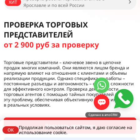
ХИТ
Ярославле и по всей России
ПРОВЕРКА ТОРГОВЫХ
ПРЕДСТАВИТЕЛЕЙ
от 2 900 руб за проверку
Торговые представители – ключевое звено в цепочке
продаж многих компаний. Они являются лицом бренда и
напрямую влияют на отношения с клиентами и объемы
реализации продукции. Однако специфика их работы –
постоянные разъезды и автономность – создает сложности
для эффективного контроля. Проверка деятельности
торговых агентов с помощью тайных покупателей решает
эту проблему, обеспечивая объективную оценку их работы
в реальных условиях.
Сделано в amoCRM
Заказать проверку
Продолжая пользоваться сайтом, я даю согласие на
OK
использование cookie.