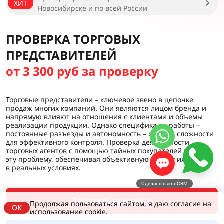
ХИТ
Новосибирске и по всей России
ПРОВЕРКА ТОРГОВЫХ
ПРЕДСТАВИТЕЛЕЙ
от 3 300 руб за проверку
Торговые представители – ключевое звено в цепочке
продаж многих компаний. Они являются лицом бренда и
напрямую влияют на отношения с клиентами и объемы
реализации продукции. Однако специфика их работы –
постоянные разъезды и автономность – создает сложности
для эффективного контроля. Проверка деятельности
торговых агентов с помощью тайных покупателей решает
эту проблему, обеспечивая объективную оценку их работы
в реальных условиях.
Сделано в amoCRM
Заказать проверку
Продолжая пользоваться сайтом, я даю согласие на
OK
использование cookie.