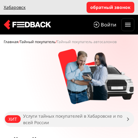
Хабаровск
обратный звонок
Войти
Главная
/
Тайный покупатель
/
Тайный покупатель автосалонов
Услуги тайных покупателей в Хабаровске и по
ХИТ
всей России