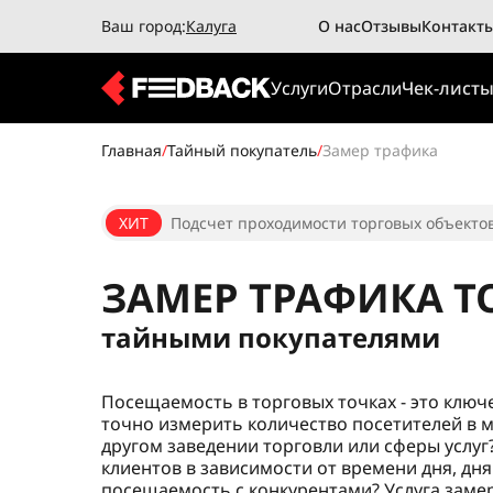
Ваш город:
Калуга
О нас
Отзывы
Контакт
Услуги
Отрасли
Чек-лист
Главная
/
Тайный покупатель
/
Замер трафика
ХИТ
Подсчет проходимости торговых объектов 
ЗАМЕР ТРАФИКА Т
тайными покупателями
Посещаемость в торговых точках - это ключ
точно измерить количество посетителей в 
другом заведении торговли или сферы услуг
клиентов в зависимости от времени дня, дня
посещаемость с конкурентами? Услуга заме