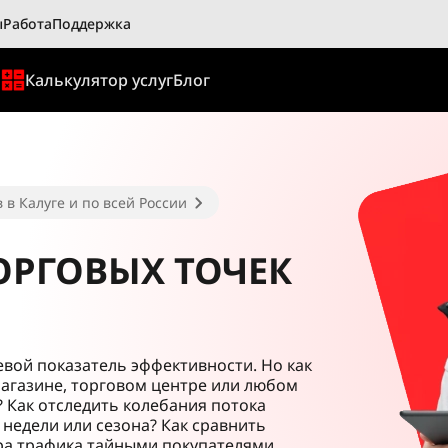
ы
Работа
Поддержка
ы
Калькулятор услуг
Блог
в Калуге и по всей России
ОРГОВЫХ ТОЧЕК
евой показатель эффективности. Но как
магазине, торговом центре или любом
? Как отследить колебания потока
 недели или сезона? Как сравнить
ра трафика тайными покупателями