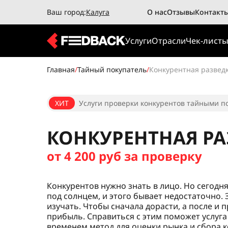
Ваш город:
Калуга
О нас
Отзывы
Контакт
Услуги
Отрасли
Чек-лист
Главная
/
Тайный покупатель
/
Конкурентная развед
ХИТ
Услуги проверки конкурентов тайными по
КОНКУРЕНТНАЯ РА
от 4 200 руб за проверку
Конкурентов нужно знать в лицо. Но сегодня
под солнцем, и этого бывает недостаточно. 
изучать. Чтобы сначала дорасти, а после и 
прибыль. Справиться с этим поможет услуг
временем метод для оценки рынка и сбора 