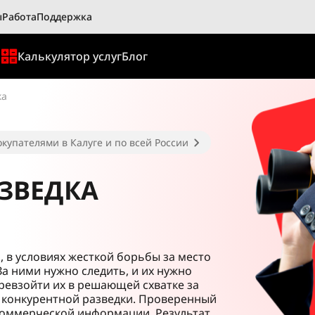
ы
Работа
Поддержка
ы
Калькулятор услуг
Блог
ка
купателями в Калуге и по всей России
ЗВЕДКА
, в условиях жесткой борьбы за место
За ними нужно следить, и их нужно
превзойти их в решающей схватке за
а конкурентной разведки. Проверенный
коммерческой информации. Результат