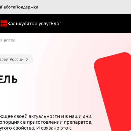
ы
Работа
Поддержка
ы
Калькулятор услуг
Блог
я аптек
всей России
ЕЛЬ
яющее своей актуальности и в наши дни.
ропорциях в приготовлении препаратов,
гого свойства. И связано это с