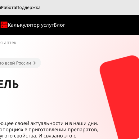
ы
Работа
Поддержка
ы
Калькулятор услуг
Блог
я аптек
по всей России
ЕЛЬ
яющее своей актуальности и в наши дни.
ропорциях в приготовлении препаратов,
гого свойства. И связано это с