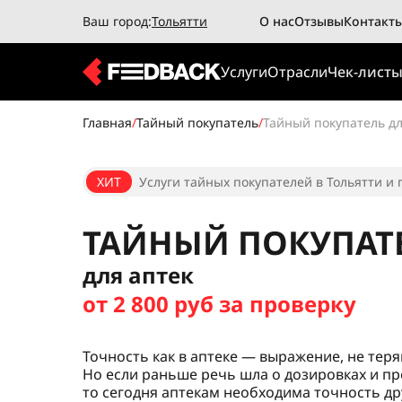
Ваш город:
Тольятти
О нас
Отзывы
Контакт
Услуги
Отрасли
Чек-лист
Главная
/
Тайный покупатель
/
Тайный покупатель дл
ХИТ
Услуги тайных покупателей в Тольятти и 
ТАЙНЫЙ ПОКУПАТ
для аптек
от 2 800 руб за проверку
Точность как в аптеке — выражение, не тер
Но если раньше речь шла о дозировках и п
то сегодня аптекам необходима точность дру