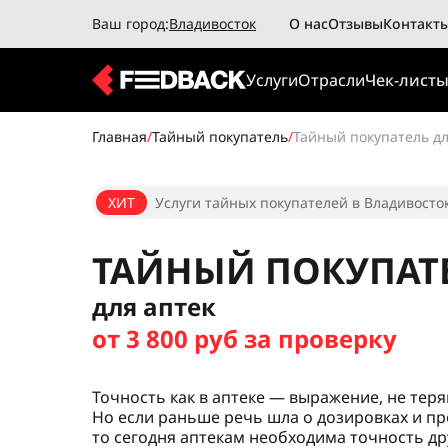
Ваш город:
Владивосток
О нас
Отзывы
Контакт
Услуги
Отрасли
Чек-лист
Главная
/
Тайный покупатель
/
Тайный покупатель дл
ХИТ
Услуги тайных покупателей в Владивосток
ТАЙНЫЙ ПОКУПАТ
для аптек
от 3 800 руб за проверку
Точность как в аптеке — выражение, не тер
Но если раньше речь шла о дозировках и п
то сегодня аптекам необходима точность дру