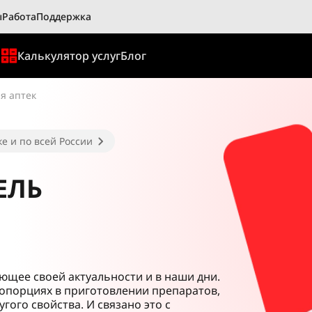
ы
Работа
Поддержка
ы
Калькулятор услуг
Блог
я аптек
е и по всей России
ЕЛЬ
яющее своей актуальности и в наши дни.
ропорциях в приготовлении препаратов,
гого свойства. И связано это с