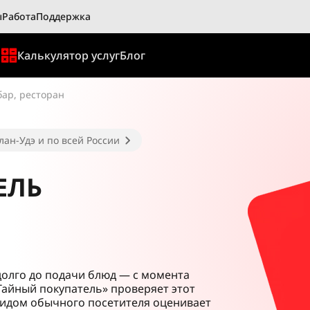
ы
Работа
Поддержка
ы
Калькулятор услуг
Блог
бар, ресторан
лан-Удэ и по всей России
ЕЛЬ
долго до подачи блюд — с момента
Тайный покупатель» проверяет этот
 видом обычного посетителя оценивает