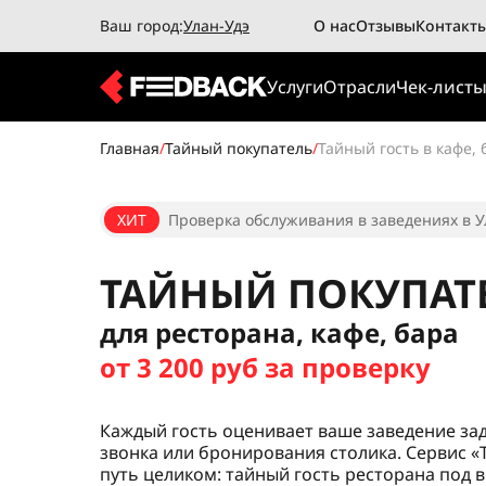
Ваш город:
Улан-Удэ
О нас
Отзывы
Контакт
Услуги
Отрасли
Чек-лист
Главная
/
Тайный покупатель
/
Тайный гость в кафе, 
ХИТ
Проверка обслуживания в заведениях в У
ТАЙНЫЙ ПОКУПАТ
для ресторана, кафе, бара
от 3 200 руб за проверку
Каждый гость оценивает ваше заведение за
звонка или бронирования столика. Сервис «
путь целиком: тайный гость ресторана под