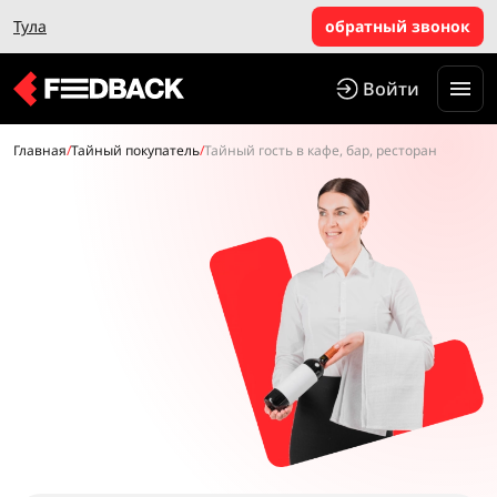
Тула
обратный звонок
Войти
Главная
/
Тайный покупатель
/
Тайный гость в кафе, бар, ресторан