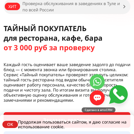
Проверка обслуживания в заведениях в Туле и
ХИТ
по всей России
ТАЙНЫЙ ПОКУПАТЕЛЬ
для ресторана, кафе, бара
от 3 000 руб за проверку
Каждый гость оценивает ваше заведение задолго до подачи
блюд — с момента звонка или бронирования столика.
Сервис «Тайный покупатель» проверяет этот путь целиком:
тайный гость ресторана под видом обычного посетителя
оценивает работу персонала, качество блюд, скорость
подачи и чистоту зала. По итогам визита вы получаете
объективную оценку обслуживания и готовый отчет с
замечаниями и рекомендациями.
Сделано в amoCRM
Заказать проверку
Продолжая пользоваться сайтом, я даю согласие на
OK
использование cookie.