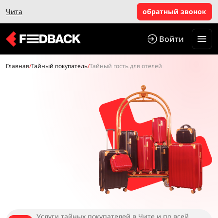
Чита
обратный звонок
Войти
Главная
/
Тайный покупатель
/
Тайный гость для отелей
Услуги тайных покупателей в Чите и по всей