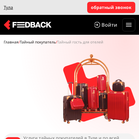
Тула
обратный звонок
Войти
Главная
/
Тайный покупатель
/
Тайный гость для отелей
Услуги тайных покупателей в Туле и по всей