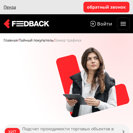
Пенза
обратный звонок
Войти
Главная
/
Тайный покупатель
/
Замер трафика
Подсчет проходимости торговых объектов в
ХИТ