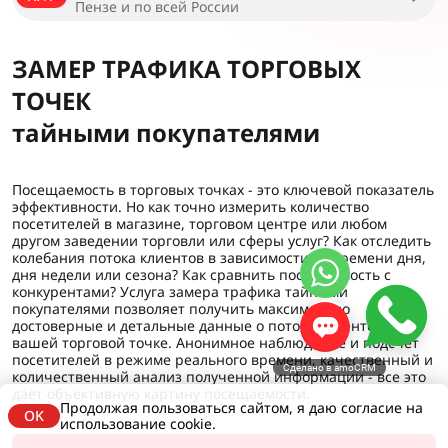
Пензе и по всей России
ЗАМЕР ТРАФИКА ТОРГОВЫХ
ТОЧЕК
тайными покупателями
Посещаемость в торговых точках - это ключевой показатель
эффективности. Но как точно измерить количество
посетителей в магазине, торговом центре или любом
другом заведении торговли или сферы услуг? Как отследить
колебания потока клиентов в зависимости от времени дня,
дня недели или сезона? Как сравнить посещаемость с
конкурентами? Услуга замера трафика тайными
покупателями позволяет получить максимально
достоверные и детальные данные о потоке клиентов в
вашей торговой точке. Анонимное наблюдение и подсчет
посетителей в режиме реального времени, качественный и
Сделано в amoCRM
количественный анализ полученной информации - все это
дает объективную картину посещаемости.
Продолжая пользоваться сайтом, я даю согласие на
OK
использование cookie.