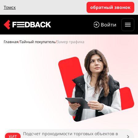
Томск
обратный звонок
Войти
Главная
/
Тайный покупатель
/
Замер трафика
Подсчет проходимости торговых объектов в
ХИТ