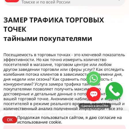
Томске и по всей России
ЗАМЕР ТРАФИКА ТОРГОВЫХ
ТОЧЕК
тайными покупателями
Посещаемость в торговых точках - это ключевой показатель
эффективности. Но как точно измерить количество
посетителей в магазине, торговом центре или любом
другом заведении торговли или сферы услуг? Как отследить
колебания потока клиентов в зависимости от времени дня,
дня недели или сезона? Как сравнить посещаемость с
конкурентами? Услуга замера трафика тайными
покупателями позволяет получить максимально
достоверные и детальные данные о потоке клиентов в
вашей торговой точке. Анонимное наблюдение и подсчет
посетителей в режиме реального времени, качественный и
Сделано в amoCRM
количественный анализ полученной информации - все это
дает объективную картину посещаемости.
Продолжая пользоваться сайтом, я даю согласие на
OK
использование cookie.