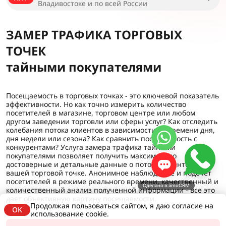
Владивостоке и по всей России
ЗАМЕР ТРАФИКА ТОРГОВЫХ
ТОЧЕК
тайными покупателями
Посещаемость в торговых точках - это ключевой показатель
эффективности. Но как точно измерить количество
посетителей в магазине, торговом центре или любом
другом заведении торговли или сферы услуг? Как отследить
колебания потока клиентов в зависимости от времени дня,
дня недели или сезона? Как сравнить посещаемость с
конкурентами? Услуга замера трафика тайными
покупателями позволяет получить максимально
достоверные и детальные данные о потоке клиентов в
вашей торговой точке. Анонимное наблюдение и подсчет
посетителей в режиме реального времени, качественный и
Сделано в amoCRM
количественный анализ полученной информации - все это
дает объективную картину посещаемости.
Продолжая пользоваться сайтом, я даю согласие на
OK
использование cookie.