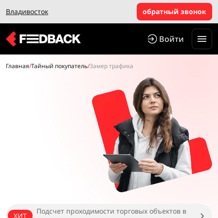
Владивосток
обратный звонок
Войти
Главная
/
Тайный покупатель
/
Замер трафика
Подсчет проходимости торговых объектов в
ХИТ